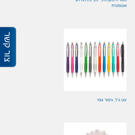
אוטמטית
צור קשר
עט ג’ל, גימור גומי