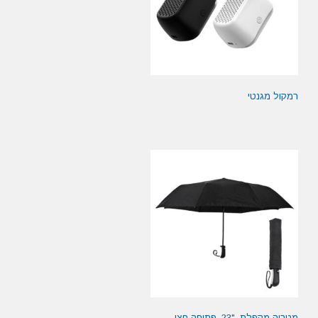
רמקול מגנטי
מטריה מקפלת, "23, פתיחה חצי