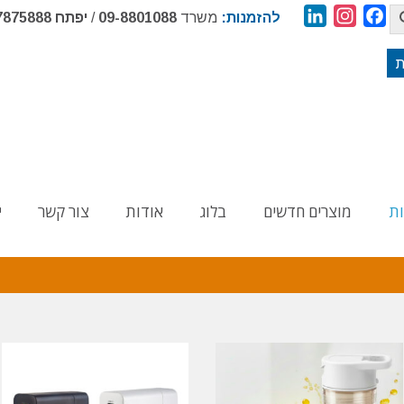
LinkedIn
Instagram
Facebook
להזמנות:
משרד
09-8801088
/
יפתח
7875888
ת
ות
מוצרים חדשים
בלוג
אודות
צור קשר