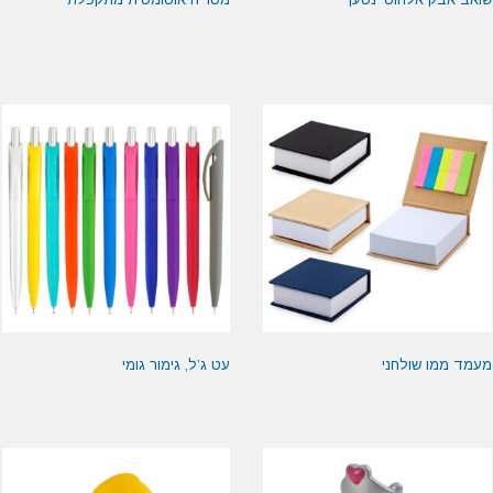
מעמד ממו שולחני
עט ג’ל, גימור גומי