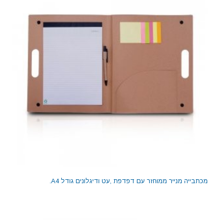
מכתבייה מנייר ממוחזר עם דפדפת ,עט ודיגלונים גודל A4.