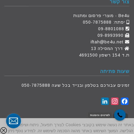
צור קשר
Be4u - מוצרי פרסום ומתנות
יפתח:
050-7875888
09-8801088
09-8993990
iftah@be4u.net
דרך המסילה 13
ת.ד 154 רשפון 4691500
שעות פתיחה
זמינים עבורכם בטלפון ובנייד בכל שעה 050-7875888
LinkedIn
Instagram
Facebook
לפרטים והזמנות
גלילה לראש העמוד
באתר זה נעשה שימוש בקובצי Cookies לצורך תפעול, ניתוח ושיפור חוויית
הגלישה. המשך השימוש באתר מהווה הסכמה לשימוש זה. למידע נוסף ניתן