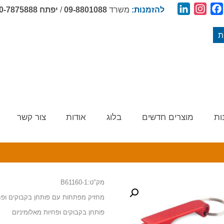
LinkedIn
Instagram
Facebook
להזמנות:
משרד
09-8801088
/
יפתח
0-7875888
ת
ות
מוצרים חדשים
בלוג
אודות
צור קשר
מק"ט:B61160-1
מחזיק מפתחות עם פותחן בקבוקים ופח
פותחן בקבוקים ופחיות מאלומיניום