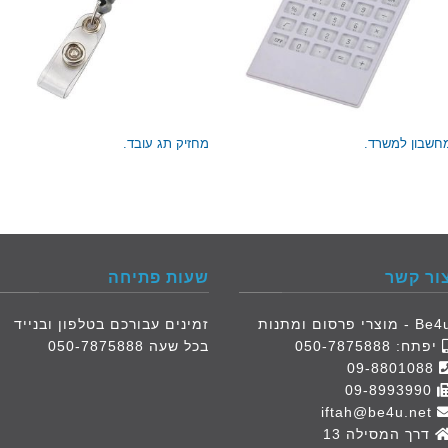
חשבון למשרד.
מחזיק תג עובד.
ור קשר
שעות פתיחה
B - מוצרי פרסום ומתנות
זמינים עבורכם בטלפון ובנייד
יפתח:
050-7875888
בכל שעה 050-7875888
09-8801088
09-8993990
iftah@be4u.net
דרך המסילה 13