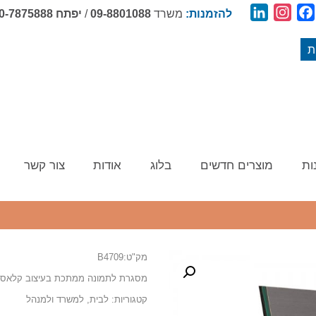
LinkedIn
Instagram
Facebook
להזמנות:
משרד
09-8801088
/
יפתח
0-7875888
ת
ות
מוצרים חדשים
בלוג
אודות
צור קשר
מק"ט:B4709
מסגרת לתמונה ממתכת בעיצוב קלאסי גודל 8X19
קטגוריות:
לבית
,
למשרד ולמנהל