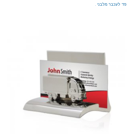
פד לעכבר מלבני .