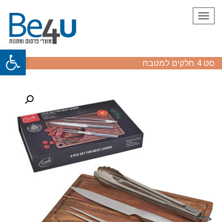
תפריט
פתח
סט 4 חלקים למטבח