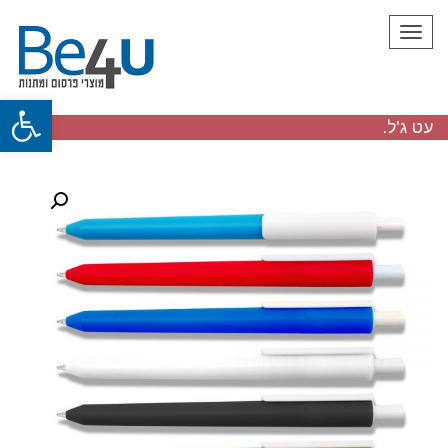
תפריט
פתח
עט ג'ל.