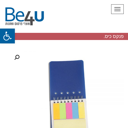
תפריט
פתח
פנקס כיס.