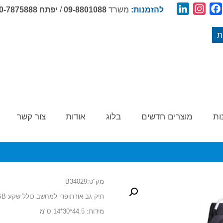
LinkedIn
Instagram
Facebook
להזמנות:
משרד
09-8801088
/
יפתח
0-7875888
ת
ות
מוצרים חדשים
בלוג
אודות
צור קשר
מק"ט:B34029
תיק גב אורתופדי למחשב כולל שקע USB
מידות: 44.5*30*14 ס"מ