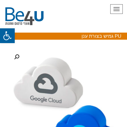
תפריט
פתח
PU גמיש בצורת ענן